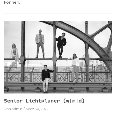
können.
Senior Lichtplaner (w|m|d)
von
admin
März 30, 2022