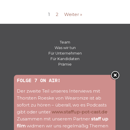
1
2
Weiter »
Team
Was wir tun
Für Unternehmen
Für Kandidaten
Prämie
Presse
FOLGE 7 ON AIR!
Kontakt
Der zweite Teil unseres Interviews mit
Jobs
Blog
Thorsten Roeske von Wearonize ist ab
Newsletter
sofort zu hören – überall, wo es Podcasts
gibt oder unter
www.staffup-pot-cast.de
.
Folge uns
Zusammen mit unserem Partner
staff up
film
widmen wir uns regelmäßig Themen