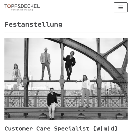
Zum
Inhalt
springen
Festanstellung
Customer Care Specialist (w|m|d)