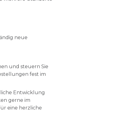
tändig neue
anen und steuern Sie
tellungen fest im
hliche Entwicklung
ken gerne im
r eine herzliche