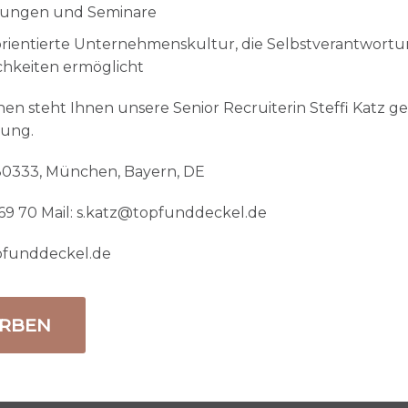
ldungen und Seminare
 orientierte Unternehmenskultur, die Selbstverantwort
hkeiten ermöglicht
nen steht Ihnen unsere Senior Recruiterin Steffi Katz g
gung.
80333, München, Bayern, DE
5 69 70 Mail: s.katz@topfunddeckel.de
pfunddeckel.de
ERBEN