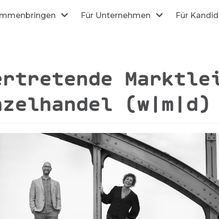
mmenbringen
Für Unternehmen
Für Kandi
ertretende Marktle
nzelhandel (w|m|d)