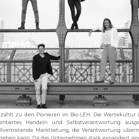
zählt zu den Pionieren im Bio-LEH. Die Wertekultur is
entiertes Handeln und Selbstverantwortung ausge
ellvertretende Marktleitung, die Verantwortung üb
geben kann. Da das Unternehmen stark expandiert si