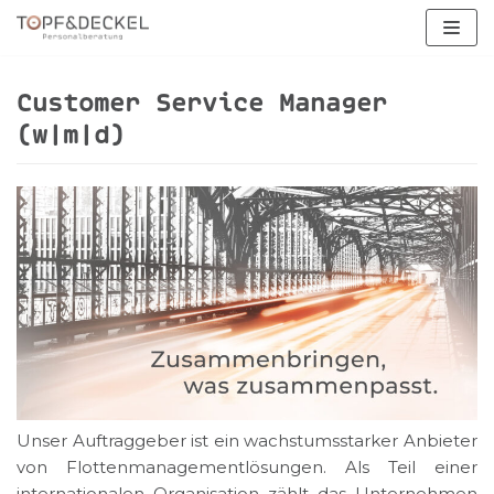
Zum
Inhalt
springen
Customer Service Manager
(w|m|d)
Unser Auftraggeber ist ein wachstumsstarker Anbieter
von Flottenmanagementlösungen. Als Teil einer
internationalen Organisation zählt das Unternehmen