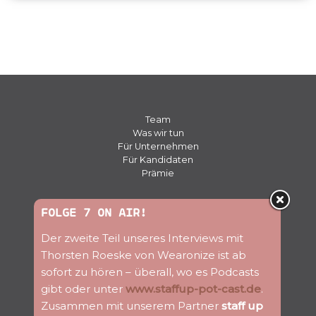
Team
Was wir tun
Für Unternehmen
Für Kandidaten
Prämie
Presse
FOLGE 7 ON AIR!
Kontakt
Der zweite Teil unseres Interviews mit
Jobs
Blog
Thorsten Roeske von Wearonize ist ab
Newsletter
sofort zu hören – überall, wo es Podcasts
gibt oder unter
www.staffup-pot-cast.de
.
Folge uns
Zusammen mit unserem Partner
staff up