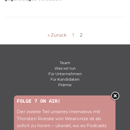
« Zurück
1
2
Team
Was wir tun
Für Unternehmen
Für Kandidaten
Prämie
Presse
FOLGE 7 ON AIR!
Kontakt
Der zweite Teil unseres Interviews mit
Jobs
Blog
Thorsten Roeske von Wearonize ist ab
Newsletter
sofort zu hören – überall, wo es Podcasts