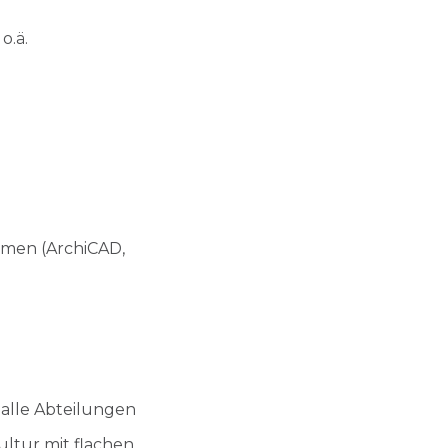
o.ä.
mmen (ArchiCAD,
 alle Abteilungen
ultur mit flachen