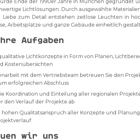
rde Ende der 1990er Jahre in München gegründet und
wertige Lichtlösungen. Durch ausgewählte Materialien
l Liebe zum Detail entstehen zeitlose Leuchten in höc
e, Arbeitsplätze und ganze Gebäude einheitlich gesta
hre Aufgaben
qualitative Lichtkonzepte in Form von Plänen, Lichtbe
nd Kostenübersichten
arbeit mit dem Vertriebsteam betreuen Sie den Proje
zum erfolgreichen Abschluss
e Koordination und Einteilung aller regionalen Projekt
 den Verlauf der Projekte ab
n hohen Qualitätsanspruch aller Konzepte und Planung
ojektverlauf
uen wir uns