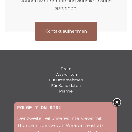
können wir über Ihre individuelle Lösung
sprechen.
Kontakt aufnehmen
Team
Was wir tun
Für Unternehmen
Für Kandidaten
Prämie
Presse
FOLGE 7 ON AIR!
Kontakt
Der zweite Teil unseres Interviews mit
Jobs
Blog
Thorsten Roeske von Wearonize ist ab
Newsletter