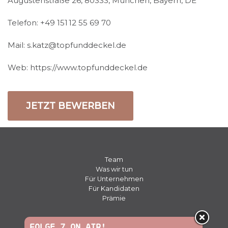
Augustenstraße 26, 80333, München, Bayern, DE
Telefon: +49 151 12 55 69 70
Mail: s.katz@topfunddeckel.de
Web: https://www.topfunddeckel.de
JETZT BEWERBEN
Team
Was wir tun
Für Unternehmen
Für Kandidaten
Prämie
Presse
FOLGE 7 ON AIR!