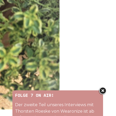
FOLGE 7 ON AIR!
Der zweite Teil unseres Interviews mit
Thorsten Roeske von Wearonize ist ab