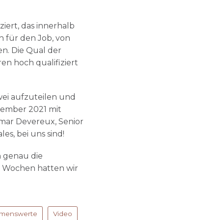
.
ert, das innerhalb
 für den Job, von
n. Die Qual der
n hoch qualifiziert
wei aufzuteilen und
ezember 2021 mit
mar Devereux, Senior
es, bei uns sind!
n genau die
er Wochen hatten wir
menswerte
Video