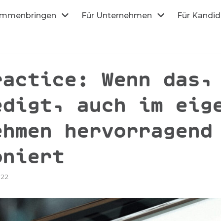
mmenbringen
Für Unternehmen
Für Kandi
ractice: Wenn das,
edigt, auch im eig
ehmen hervorragend
oniert
022