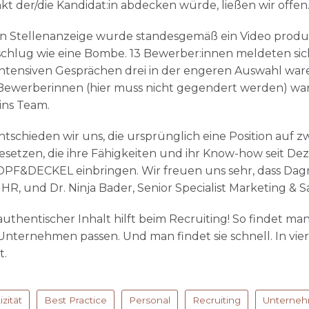
der/die Kandidat:in abdecken würde, ließen wir offen
n Stellenanzeige wurde standesgemäß ein Video produzi
chlug wie eine Bombe. 13 Bewerber:innen meldeten sich
ntensiven Gesprächen drei in der engeren Auswahl ware
 Bewerberinnen (hier muss nicht gegendert werden) ware
ins Team.
tschieden wir uns, die ursprünglich eine Position auf z
besetzen, die ihre Fähigkeiten und ihr Know-how seit D
OPF&DECKEL einbringen. Wir freuen uns sehr, dass Dag
R, und Dr. Ninja Bader, Senior Specialist Marketing & Sal
uthentischer Inhalt hilft beim Recruiting! So findet ma
 Unternehmen passen. Und man findet sie schnell. In vi
t.
zität
Best Practice
Personal
Recruiting
Unterneh