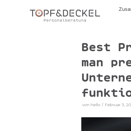
Zum
Zusa
Inhalt
springen
Best P
man pr
Untern
funkti
von
hello
Februar 3, 2