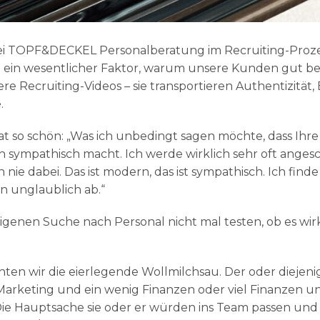
 bei TOPF&DECKEL Personalberatung im Recruiting-Proze
ein wesentlicher Faktor, warum unsere Kunden gut b
e Recruiting-Videos – sie transportieren Authentizität,
.
at so schön: „Was ich unbedingt sagen möchte, dass Ihre
ch sympathisch macht. Ich werde wirklich sehr oft angesc
 nie dabei. Das ist modern, das ist sympathisch. Ich finde
en unglaublich ab.“
igenen Suche nach Personal nicht mal testen, ob es wirk
ten wir die eierlegende Wollmilchsau. Der oder diejeni
rketing und ein wenig Finanzen oder viel Finanzen un
ie Hauptsache sie oder er würden ins Team passen und