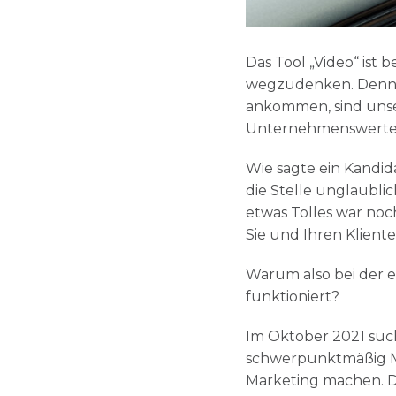
Das Tool „Video“ ist
wegzudenken. Denn 
ankommen, sind unser
Unternehmenswerte
Wie sagte ein Kandid
die Stelle unglaubli
etwas Tolles war noch
Sie und Ihren Klient
Warum also bei der e
funktioniert?
Im Oktober 2021 such
schwerpunktmäßig Ma
Marketing machen. D