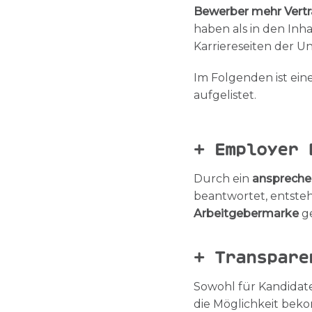
Bewerber mehr Vert
haben als in den Inh
Karriereseiten der 
Im Folgenden ist ein
aufgelistet.
+ Employer 
Durch ein
anspreche
beantwortet, entste
Arbeitgebermarke
ge
+ Transpa
Sowohl für Kandidate
die Möglichkeit bek