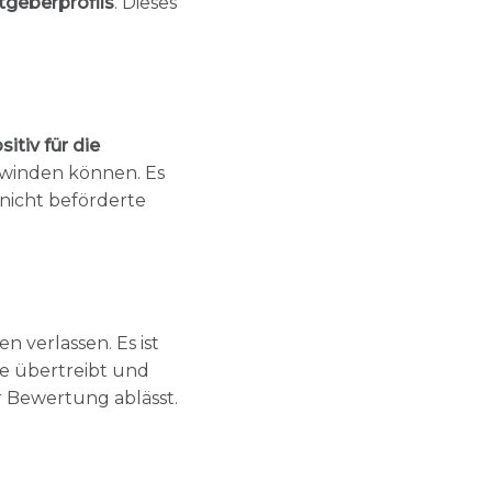
tgeberprofils
. Dieses
sitiv für die
hwinden können. Es
nicht beförderte
 verlassen. Es ist
ive übertreibt und
r Bewertung ablässt.