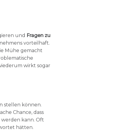
gieren und
Fragen zu
nehmens vorteilhaft.
d die Mühe gemacht
roblematische
wiederum wirkt sogar
en stellen können.
fache Chance, dass
 werden kann. Oft
wortet hätten.