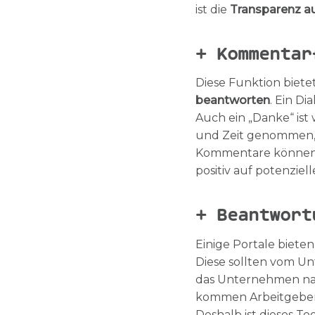
ist die
Transparenz au
+
Kommentar
Diese Funktion biete
beantworten
. Ein D
Auch ein „Danke“ ist
und Zeit genommen,
Kommentare können d
positiv auf potenziel
+ Beantwort
Einige Portale bieten
Diese sollten vom 
das Unternehmen n
kommen Arbeitgeber g
Deshalb ist dieses Too