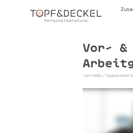
Zum
Zusa
Inhalt
springen
Vor- &
Arbeit
von
hello
September 9,