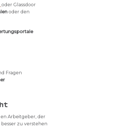
u
oder Glassdoor
len
oder den
ertungsportale
nd Fragen
ner
 entsteht
den Arbeitgeber, der
 besser zu verstehen