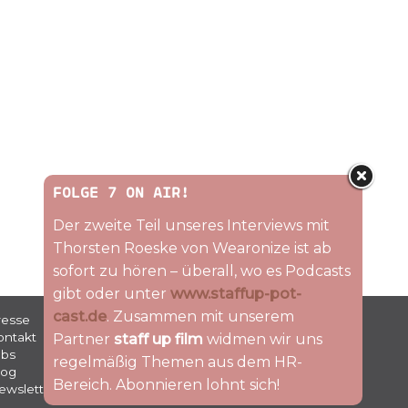
FOLGE 7 ON AIR!
Der zweite Teil unseres Interviews mit
Thorsten Roeske von Wearonize ist ab
sofort zu hören – überall, wo es Podcasts
gibt oder unter
www.staffup-pot-
cast.de
. Zusammen mit unserem
Folge uns
resse
ontakt
Partner
staff up film
widmen wir uns
obs
regelmäßig Themen aus dem HR-
log
Bereich.
Abonnieren lohnt sich!
ewsletter