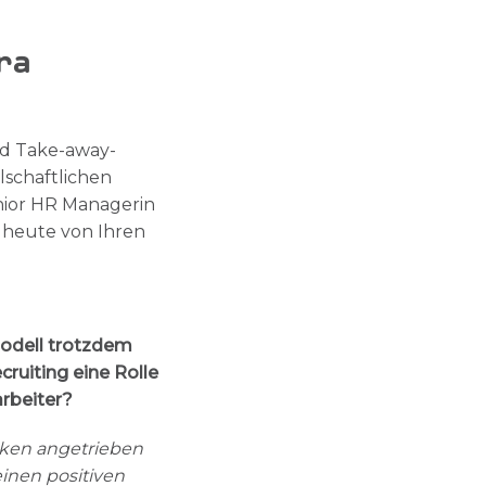
ra
nd Take-away-
lschaftlichen
nior HR Managerin
 heute von Ihren
modell trotzdem
ruiting eine Rolle
arbeiter?
nken angetrieben
inen positiven