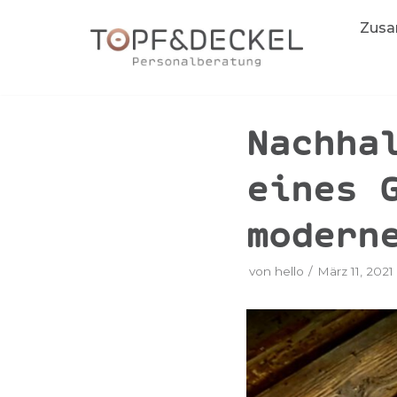
Zum
Zusa
Inhalt
springen
Nachha
eines 
modern
von
hello
März 11, 2021