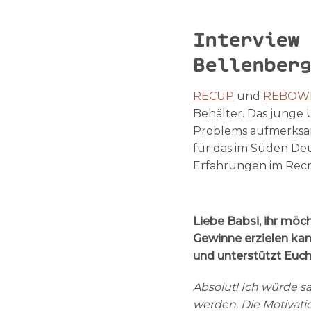
Interview 
Bellenber
RECUP
und
REBOW
Behälter. Das junge 
Problems aufmerksam 
für das im Süden De
Erfahrungen im Recr
Liebe Babsi, ihr möc
Gewinne erzielen kan
und unterstützt Euch 
Absolut! Ich würde s
werden. Die Motivati