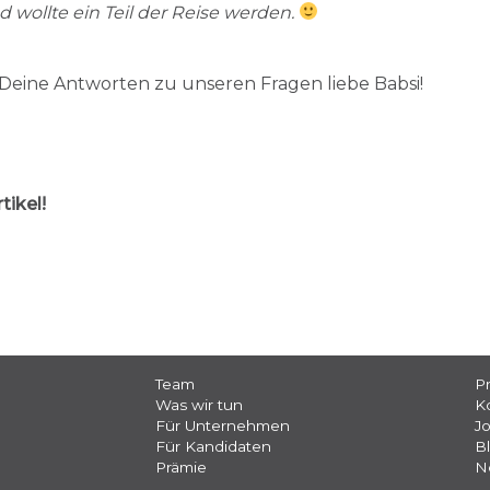
d wollte ein Teil der Reise werden.
Deine Antworten zu unseren Fragen liebe Babsi!
tikel!
Team
P
Was wir tun
K
Für Unternehmen
J
Für Kandidaten
B
Prämie
N