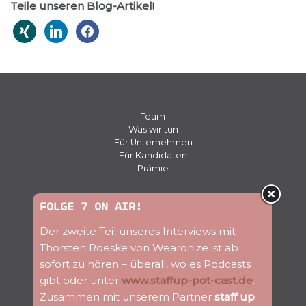
Teile unseren Blog-Artikel!
Team
Was wir tun
Für Unternehmen
Für Kandidaten
Prämie
Presse
FOLGE 7 ON AIR!
Kontakt
Der zweite Teil unseres Interviews mit
Jobs
Blog
Thorsten Roeske von Wearonize ist ab
Newsletter
sofort zu hören – überall, wo es Podcasts
gibt oder unter
www.staffup-pot-cast.de
.
Folge uns
Zusammen mit unserem Partner
staff up